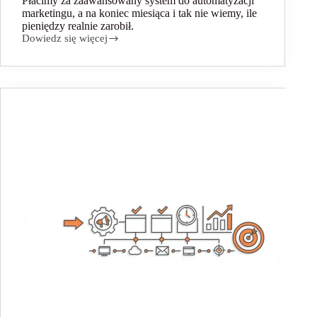
Płacimy za zaawansowany system do automatyzacji
marketingu, a na koniec miesiąca i tak nie wiemy, ile
pieniędzy realnie zarobił.
Dowiedz się więcej
Audyt
Marketing
Automation:
5
sygnałów,
że
przepalasz
abonament
i
Twoje
wdrożenie
nie
działa