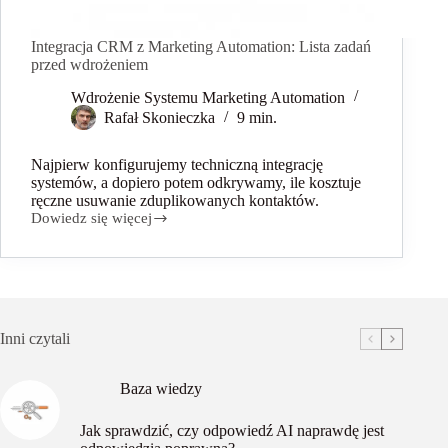
Integracja CRM z Marketing Automation: Lista zadań
przed wdrożeniem
Wdrożenie Systemu Marketing Automation
Rafał Skonieczka
9 min.
Najpierw konfigurujemy techniczną integrację
systemów, a dopiero potem odkrywamy, ile kosztuje
ręczne usuwanie zduplikowanych kontaktów.
Dowiedz się więcej
Integracja
CRM
z
Marketing
Automation:
Lista
zadań
Inni czytali
przed
wdrożeniem
Baza wiedzy
Jak sprawdzić, czy odpowiedź AI naprawdę jest