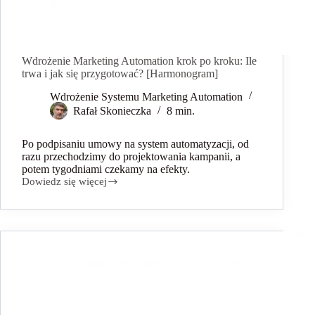
Wdrożenie Marketing Automation krok po kroku: Ile
trwa i jak się przygotować? [Harmonogram]
Wdrożenie Systemu Marketing Automation
Rafał Skonieczka
8 min.
Po podpisaniu umowy na system automatyzacji, od
razu przechodzimy do projektowania kampanii, a
potem tygodniami czekamy na efekty.
Dowiedz się więcej
Wdrożenie
Marketing
Automation
krok
po
kroku:
Ile
trwa
i
jak
się