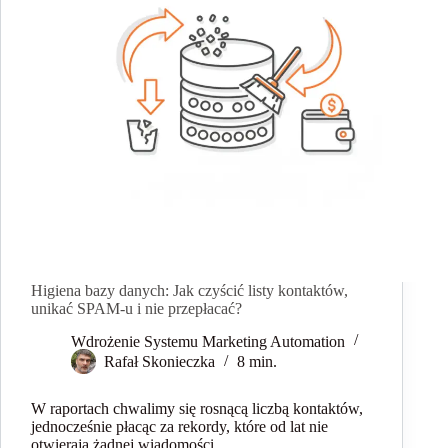
przygotować?
[Harmonogram]
Higiena bazy danych: Jak czyścić listy kontaktów,
unikać SPAM-u i nie przepłacać?
Wdrożenie Systemu Marketing Automation
Rafał Skonieczka
8 min.
W raportach chwalimy się rosnącą liczbą kontaktów,
jednocześnie płacąc za rekordy, które od lat nie
otwierają żadnej wiadomości.