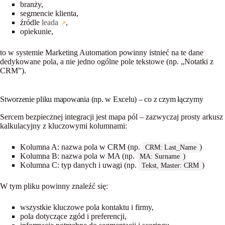
branży,
segmencie klienta,
źródle
leada
,
opiekunie,
to w systemie Marketing Automation powinny istnieć na te dane
dedykowane pola
, a nie jedno ogólne pole tekstowe (np. „Notatki z
CRM”).
Stworzenie pliku mapowania (np. w Excelu) – co z czym łączymy
Sercem bezpiecznej integracji jest
mapa pól
– zazwyczaj prosty arkusz
kalkulacyjny z kluczowymi kolumnami:
Kolumna A: nazwa pola w CRM (np.
)
CRM: Last_Name
Kolumna B: nazwa pola w MA (np.
)
MA: Surname
Kolumna C: typ danych i uwagi (np.
)
Tekst, Master: CRM
W tym pliku powinny znaleźć się:
wszystkie kluczowe pola kontaktu i firmy,
pola dotyczące zgód i preferencji,