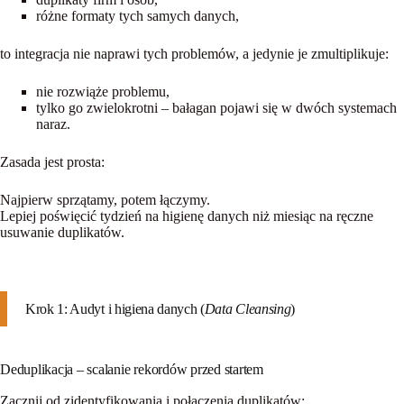
różne formaty tych samych danych,
to integracja nie naprawi tych problemów, a jedynie je zmultiplikuje:
nie rozwiąże
problemu,
tylko go
zwielokrotni
– bałagan pojawi się w dwóch systemach
naraz.
Zasada jest prosta:
Najpierw sprzątamy, potem łączymy.
Lepiej poświęcić tydzień na higienę danych niż miesiąc na ręczne
usuwanie duplikatów.
Krok 1: Audyt i higiena danych (
Data Cleansing
)
Deduplikacja – scalanie rekordów przed startem
Zacznij od zidentyfikowania i połączenia duplikatów: