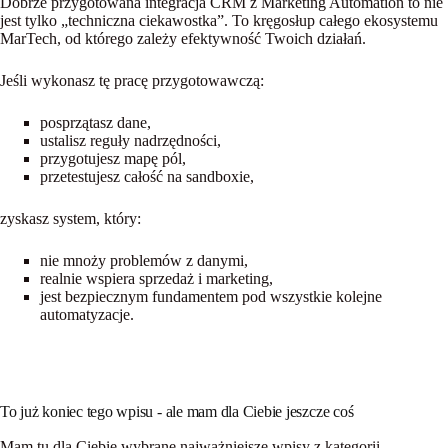
Dobrze przygotowana integracja CRM z Marketing Automation to nie
jest tylko „techniczna ciekawostka”. To
kręgosłup całego ekosystemu
MarTech
, od którego zależy efektywność Twoich działań.
Jeśli wykonasz tę pracę przygotowawczą:
posprzątasz dane,
ustalisz reguły nadrzędności,
przygotujesz mapę pól,
przetestujesz całość na sandboxie,
zyskasz system, który:
nie mnoży problemów z danymi,
realnie wspiera sprzedaż i marketing,
jest bezpiecznym fundamentem pod wszystkie kolejne
automatyzacje.
To już koniec tego wpisu - ale mam dla Ciebie jeszcze coś
Mam tu dla Ciebie wybrane najważniejsze wpisy z kategorii