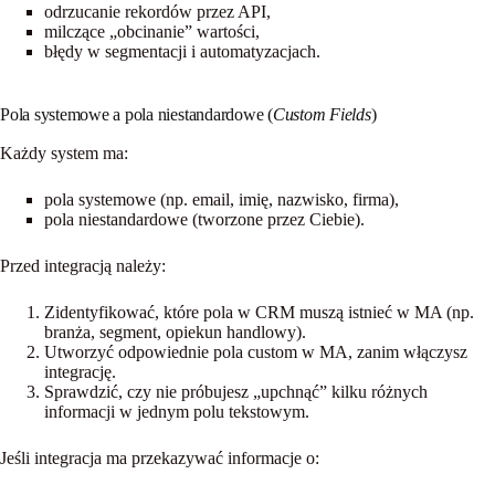
odrzucanie rekordów przez API,
milczące „obcinanie” wartości,
błędy w segmentacji i automatyzacjach.
Pola systemowe a pola niestandardowe (
Custom Fields
)
Każdy system ma:
pola
systemowe
(np. email, imię, nazwisko, firma),
pola
niestandardowe
(tworzone przez Ciebie).
Przed integracją należy:
Zidentyfikować, które pola w CRM
muszą istnieć
w MA (np.
branża, segment, opiekun handlowy).
Utworzyć odpowiednie pola custom
w MA, zanim włączysz
integrację.
Sprawdzić, czy nie próbujesz „upchnąć” kilku różnych
informacji w jednym polu tekstowym.
Jeśli integracja ma przekazywać informacje o: