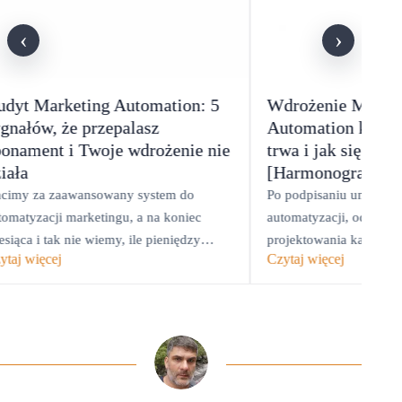
‹
›
udyt Marketing Automation: 5
Wdrożenie Marke
gnałów, że przepalasz
Automation krok p
bonament i Twoje wdrożenie nie
trwa i jak się prz
iała
[Harmonogram]
acimy za zaawansowany system do
Po podpisaniu umowy n
tomatyzacji marketingu, a na koniec
automatyzacji, od razu
esiąca i tak nie wiemy, ile pieniędzy
projektowania kampanii
ytaj więcej
Czytaj więcej
alnie zarobił.
tygodniami czekamy na 