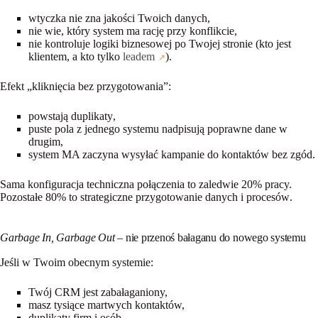
wtyczka
nie zna jakości Twoich danych
,
nie wie, który system ma rację przy konflikcie,
nie kontroluje logiki biznesowej po Twojej stronie (kto jest
klientem, a kto tylko
leadem
).
Efekt „kliknięcia bez przygotowania”:
powstają
duplikaty
,
puste pola z jednego systemu
nadpisują
poprawne dane w
drugim,
system MA zaczyna wysyłać kampanie do kontaktów bez zgód.
Sama konfiguracja techniczna połączenia to zaledwie 20% pracy.
Pozostałe 80% to
strategiczne przygotowanie danych i procesów
.
Garbage In, Garbage Out
– nie przenoś bałaganu do nowego systemu
Jeśli w Twoim obecnym systemie:
Twój CRM jest zabałaganiony,
masz tysiące martwych kontaktów,
duplikaty firm i osób,