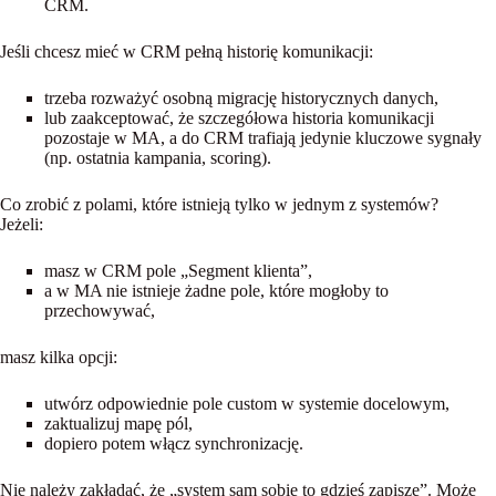
CRM.
Jeśli chcesz mieć w CRM pełną historię komunikacji:
trzeba rozważyć
osobną migrację historycznych danych
,
lub zaakceptować, że szczegółowa historia komunikacji
pozostaje w MA, a do CRM trafiają jedynie kluczowe sygnały
(np. ostatnia kampania, scoring).
Co zrobić z polami, które istnieją tylko w jednym z systemów?
Jeżeli:
masz w CRM pole „Segment klienta”,
a w MA nie istnieje żadne pole, które mogłoby to
przechowywać,
masz kilka opcji:
utwórz odpowiednie pole custom
w systemie docelowym,
zaktualizuj mapę pól,
dopiero potem włącz synchronizację.
Nie należy zakładać, że „system sam sobie to gdzieś zapisze”. Może