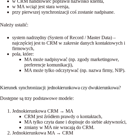
w CRM handlowiec poprawił nazwisko klienta,
w MA wciąż jest stara wersja,
przy pierwszej synchronizacji coś zostanie nadpisane.
Należy ustalić:
system nadrzędny (System of Record / Master Data)
–
najczęściej jest to CRM w zakresie danych kontaktowych i
firmowych,
pola, które:
MA może nadpisywać (np. zgody marketingowe,
preferencje komunikacji),
MA może tylko
odczytywać
(np. nazwa firmy, NIP).
Kierunek synchronizacji: jednokierunkowa czy dwukierunkowa?
Dostępne są trzy podstawowe modele:
Jednokierunkowa CRM → MA
CRM jest źródłem prawdy o kontaktach,
MA tylko czyta dane i dopisuje do siebie aktywności,
zmiany w MA
nie wracają
do CRM.
Jednokierunkowa MA → CRM