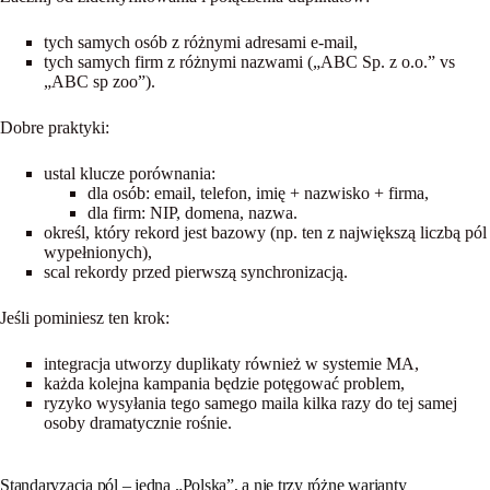
tych samych osób z różnymi adresami e-mail,
tych samych firm z różnymi nazwami („ABC Sp. z o.o.” vs
„ABC sp zoo”).
Dobre praktyki:
ustal
klucze porównania
:
dla osób: email, telefon, imię + nazwisko + firma,
dla firm: NIP, domena, nazwa.
określ, który rekord jest
bazowy
(np. ten z największą liczbą pól
wypełnionych),
scal rekordy
przed
pierwszą synchronizacją.
Jeśli pominiesz ten krok:
integracja utworzy duplikaty również w systemie MA,
każda kolejna kampania będzie potęgować problem,
ryzyko wysyłania tego samego maila kilka razy do tej samej
osoby dramatycznie rośnie.
Standaryzacja pól – jedna „Polska”, a nie trzy różne warianty