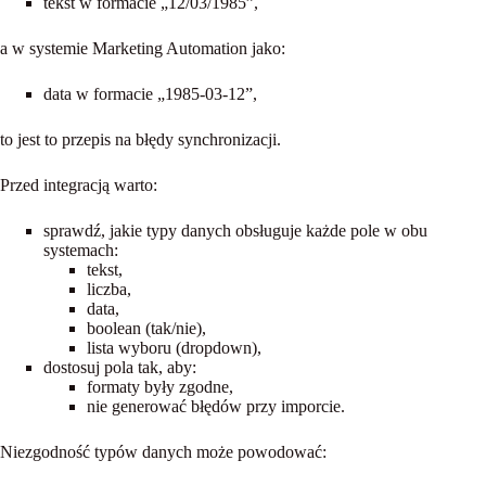
tekst w formacie „12/03/1985”,
a w systemie Marketing Automation jako:
data w formacie „1985-03-12”,
to jest to przepis na błędy synchronizacji.
Przed integracją warto:
sprawdź, jakie
typy danych
obsługuje każde pole w obu
systemach:
tekst,
liczba,
data,
boolean (tak/nie),
lista wyboru (dropdown),
dostosuj pola tak, aby:
formaty były zgodne,
nie generować błędów przy imporcie.
Niezgodność typów danych może powodować: