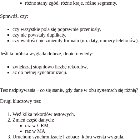
różne stany zgód, różne kraje, różne segmenty.
Sprawdź, czy:
czy wszystkie pola się poprawnie przeniosły,
czy nie powstały duplikaty,
czy wartości nie zmieniły formatu (np. daty, numery telefonów).
Jeśli ta próbka wygląda dobrze, dopiero wtedy:
zwiększaj stopniowo liczbę rekordów,
aż do pełnej synchronizacji.
Test nadpisywania – co się stanie, gdy dane w obu systemach się różnią?
Drugi kluczowy test:
Weź kilka rekordów testowych.
Zmień część danych:
raz w CRM,
raz w MA.
Uruchom synchronizację i
zobacz, która wersja wygrała
.