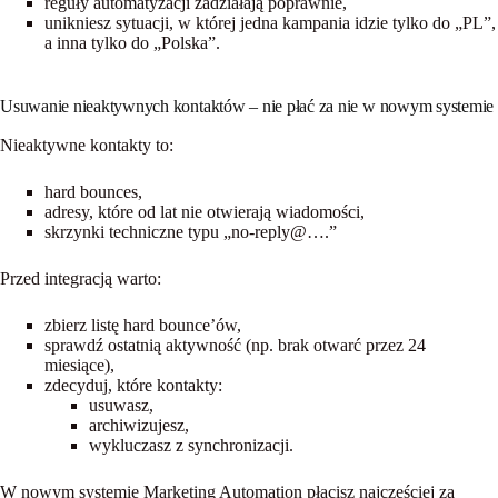
reguły automatyzacji zadziałają poprawnie,
unikniesz sytuacji, w której jedna kampania idzie tylko do „PL”,
a inna tylko do „Polska”.
Usuwanie nieaktywnych kontaktów – nie płać za nie w nowym systemie
Nieaktywne kontakty to:
hard bounces,
adresy, które od lat nie otwierają wiadomości,
skrzynki techniczne typu „no-reply@….”
Przed integracją warto:
zbierz listę hard bounce’ów,
sprawdź ostatnią aktywność (np. brak otwarć przez 24
miesiące),
zdecyduj, które kontakty:
usuwasz
,
archiwizujesz
,
wykluczasz z synchronizacji
.
W nowym systemie Marketing Automation płacisz najczęściej
za