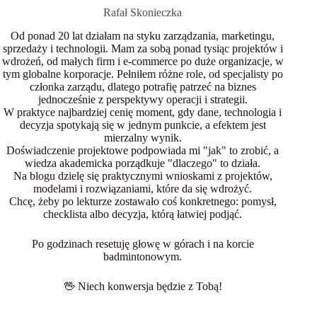
Rafał Skonieczka
Od ponad 20 lat działam na styku zarządzania, marketingu,
sprzedaży i technologii. Mam za sobą ponad tysiąc projektów i
wdrożeń, od małych firm i e-commerce po duże organizacje, w
tym globalne korporacje. Pełniłem różne role, od specjalisty po
członka zarządu, dlatego potrafię patrzeć na biznes
jednocześnie z perspektywy operacji i strategii.
W praktyce najbardziej cenię moment, gdy dane, technologia i
decyzja spotykają się w jednym punkcie, a efektem jest
mierzalny wynik.
Doświadczenie projektowe podpowiada mi "jak" to zrobić, a
wiedza akademicka porządkuje "dlaczego" to działa.
Na blogu dzielę się praktycznymi wnioskami z projektów,
modelami i rozwiązaniami, które da się wdrożyć.
Chcę, żeby po lekturze zostawało coś konkretnego: pomysł,
checklista albo decyzja, którą łatwiej podjąć.
Po godzinach resetuję głowę w górach i na korcie
badmintonowym.
🖖 Niech konwersja będzie z Tobą!