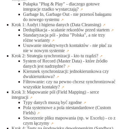
Pułapka "Plug & Play" - dlaczego gotowe
integracje rzadko wystarczają?
Garbage In, Garbage Out - nie przenoś bałaganu
do nowego systemu
Krok 1: Audyt i higiena danych (Data Cleansing)
Deduplikacja - scalanie rekordów przed startem
Standaryzacja pól - jedna "Polska", a nie trzy
różne warianty
Usuwanie nieaktywnych kontaktów - nie płać za
nie w nowym systemie
Krok 2: Strategia synchronizacji - kto tu rządzi?
System of Record (Master Data) - które źródło
danych jest nadrzędne?
Kierunek synchronizacji: jednokierunkowa czy
dwukierunkowa?
Filtrowanie: czy na pewno chcesz synchronizować
wszystkie kontakty?
Krok 3: Mapowanie pól (Field Mapping) - serce
integracji
Typy danych muszą być zgodne
Pola systemowe a pola niestandardowe (Custom
Fields)
Stworzenie pliku mapowania (np. w Excelu) - co z
czym łączymy
Krok 4: Testy na środowisku deweloperskim (Sandbox)