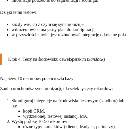
informacje potrzebne do segmentacji i scoringu.
Dzięki temu testowi:
każdy wie, co z czym się synchronizuje,
wdrożeniowiec ma jasny plan do konfiguracji,
w przyszłości łatwiej jest rozbudować integrację o kolejne pola.
Krok 4: Testy na środowisku deweloperskim (
Sandbox
)
Najpierw 10 rekordów, potem reszta bazy
Zanim uruchomisz synchronizację dla setek tysięcy rekordów:
Skonfiguruj integrację na
środowisku testowym
(sandbox) lub
na:
kopii CRM,
wydzielonej, testowej instancji MA.
Wyślij
próbkę 10-50 rekordów
:
różne typy kontaktów (klienci,
leady
, partnerzy),