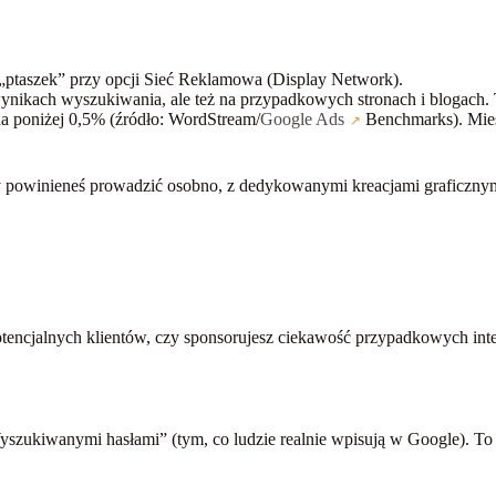
„ptaszek” przy opcji
Sieć Reklamowa (Display Network)
.
 wynikach wyszukiwania, ale też na przypadkowych stronach i blogach.
a poniżej 0,5% (źródło: WordStream/
Google Ads
Benchmarks). Miesz
 powinieneś prowadzić osobno, z dedykowanymi kreacjami graficzny
potencjalnych klientów, czy sponsorujesz ciekawość przypadkowych int
yszukiwanymi hasłami” (tym, co ludzie realnie wpisują w Google). T