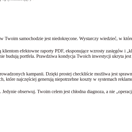
woim samochodzie jest niedokręcone. Wystarczy wiedzieć, w które mi
ają klientom efektowne raporty PDF, eksponujące wzrosty zasięgów i „k
 nie budują portfela. Prawdziwa kondycja Twoich inwestycji ukryta jest
rowadzonych kampanii. Dzięki prostej checkliście możliwa jest spraw
ch, które najczęściej generują niepotrzebne koszty w systemach rekla
. Jedynie obserwuj. Twoim celem jest chłodna diagnoza, a nie „operac