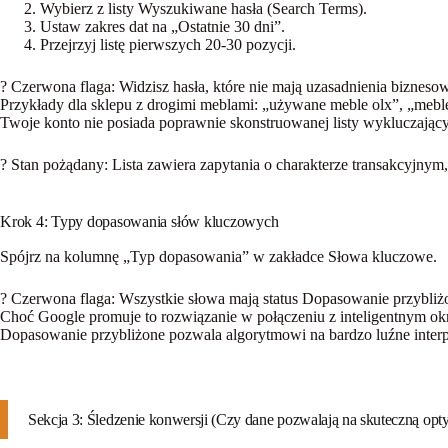
Wybierz z listy
Wyszukiwane hasła
(Search Terms).
Ustaw zakres dat na „Ostatnie 30 dni”.
Przejrzyj listę pierwszych 20-30 pozycji.
? Czerwona flaga:
Widzisz hasła, które nie mają uzasadnienia bizneso
Przykłady dla sklepu z drogimi meblami: „używane meble olx”, „meble 
Twoje konto nie posiada poprawnie skonstruowanej listy wykluczają
? Stan pożądany:
Lista zawiera zapytania o charakterze transakcyjny
Krok 4: Typy dopasowania słów kluczowych
Spójrz na kolumnę „Typ dopasowania” w zakładce
Słowa kluczowe
.
? Czerwona flaga:
Wszystkie słowa mają status
Dopasowanie przybliż
Choć Google promuje to rozwiązanie w połączeniu z inteligentnym okr
Dopasowanie przybliżone pozwala algorytmowi na bardzo luźne interpre
Sekcja 3: Śledzenie konwersji (Czy dane pozwalają na skuteczną opt