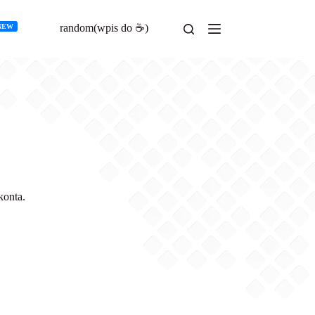
random(wpis do ☕)
NEW
konta.