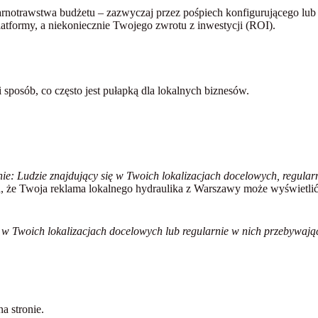
arnotrawstwa budżetu – zazwyczaj przez pośpiech konfigurującego lub
tformy, a niekoniecznie Twojego zwrotu z inwestycji (ROI).
sposób, co często jest pułapką dla lokalnych biznesów.
e: Ludzie znajdujący się w Twoich lokalizacjach docelowych, regular
a, że Twoja reklama lokalnego hydraulika z Warszawy może wyświetlić 
 w Twoich lokalizacjach docelowych lub regularnie w nich przebywają
a stronie.