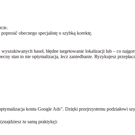
cie.
 poprosić obecnego specjalistę o szybką korektę.
yszukiwanych haseł, błędne targetowanie lokalizacji lub – co najgors
 Obecny stan to nie optymalizacja, lecz zaniedbanie. Ryzykujesz przep
optymalizacja konta Google Ads"
. Dzięki przejrzystemu podziałowi szy
 (znajdziesz tu samą praktykę):