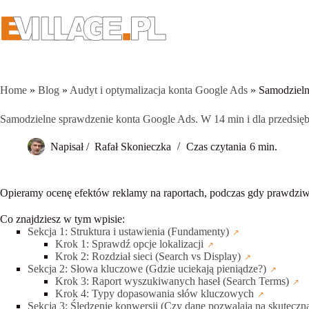
Przejdź
do
treści
Home
»
Blog
»
Audyt i optymalizacja konta Google Ads
»
Samodzieln
Samodzielne sprawdzenie konta Google Ads. W 14 min i dla przedsię
Napisał /
Rafał Skonieczka
Czas czytania
6 min.
Opieramy ocenę efektów reklamy na raportach, podczas gdy prawdziwy 
Co znajdziesz w tym wpisie:
Sekcja 1: Struktura i ustawienia (Fundamenty)
Krok 1: Sprawdź opcje lokalizacji
Krok 2: Rozdział sieci (Search vs Display)
Sekcja 2: Słowa kluczowe (Gdzie uciekają pieniądze?)
Krok 3: Raport wyszukiwanych haseł (Search Terms)
Krok 4: Typy dopasowania słów kluczowych
Sekcja 3: Śledzenie konwersji (Czy dane pozwalają na skuteczn