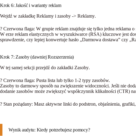
Krok 6: Jakość i warianty reklam
Wejdź w zakładkę
Reklamy i zasoby
->
Reklamy
.
? Czerwona flaga:
W grupie reklam znajduje się tylko jedna reklama o 
W erze reklam elastycznych w wyszukiwarce (RSA) kluczowe jest dost
sprawdzenie, czy lepiej konwertuje hasło „Darmowa dostawa” czy „R
Krok 7: Zasoby (dawniej Rozszerzenia)
W tej samej sekcji przejdź do zakładki
Zasoby
.
? Czerwona flaga:
Pusta lista lub tylko 1-2 typy zasobów.
Zasoby to darmowy sposób na zwiększenie widoczności. Jeśli nie doda
dodanie zasobów może zwiększyć współczynnik klikalności (CTR) nawet
? Stan pożądany:
Masz aktywne linki do podstron, objaśnienia, grafiki,
Wynik audytu: Kiedy potrzebujesz pomocy?