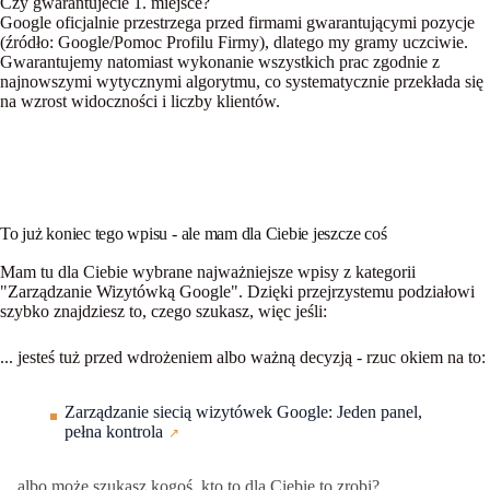
Czy gwarantujecie 1. miejsce?
Google oficjalnie przestrzega przed firmami gwarantującymi pozycje
(źródło: Google/Pomoc Profilu Firmy), dlatego my gramy uczciwie.
Gwarantujemy natomiast wykonanie wszystkich prac zgodnie z
najnowszymi wytycznymi algorytmu, co systematycznie przekłada się
na wzrost widoczności i liczby klientów.
To już koniec tego wpisu - ale mam dla Ciebie jeszcze coś
Mam tu dla Ciebie wybrane najważniejsze wpisy z kategorii
"Zarządzanie Wizytówką Google"
. Dzięki przejrzystemu podziałowi
szybko znajdziesz to, czego szukasz, więc jeśli:
... jesteś
tuż przed wdrożeniem albo ważną decyzją
- rzuc okiem na to:
Zarządzanie siecią wizytówek Google: Jeden panel,
pełna kontrola
... albo może szukasz
kogoś, kto to dla Ciebie to zrobi
?