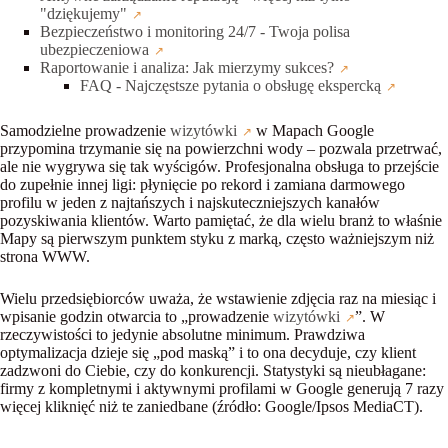
"dziękujemy"
Bezpieczeństwo i monitoring 24/7 - Twoja polisa
ubezpieczeniowa
Raportowanie i analiza: Jak mierzymy sukces?
FAQ - Najczęstsze pytania o obsługę ekspercką
Samodzielne prowadzenie
wizytówki
w Mapach Google
przypomina trzymanie się na powierzchni wody – pozwala przetrwać,
ale nie wygrywa się tak wyścigów. Profesjonalna obsługa to przejście
do zupełnie innej ligi: płynięcie po rekord i zamiana darmowego
profilu w jeden z najtańszych i najskuteczniejszych kanałów
pozyskiwania klientów. Warto pamiętać, że dla wielu branż to właśnie
Mapy są pierwszym punktem styku z marką, często ważniejszym niż
strona WWW.
Wielu przedsiębiorców uważa, że wstawienie zdjęcia raz na miesiąc i
wpisanie godzin otwarcia to „prowadzenie
wizytówki
”. W
rzeczywistości to jedynie absolutne minimum. Prawdziwa
optymalizacja dzieje się „pod maską” i to ona decyduje, czy klient
zadzwoni do Ciebie, czy do konkurencji. Statystyki są nieubłagane:
firmy z kompletnymi i aktywnymi profilami w Google generują 7 razy
więcej kliknięć niż te zaniedbane (źródło: Google/Ipsos MediaCT).