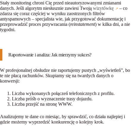
Stały monitoring chroni Cię przed nieautoryzowanymi zmianami
danych. Jeśli algorytm niesłusznie zawiesi Twoją
wizytówkę
– co
zdarza się coraz częściej w wyniku zaostrzonych filtrów
antyspamowych – specjalista wie, jak przygotować dokumentację i
przeprowadzić proces przywracania (
reinstatement
) w kilka dni, a nie
tygodni.
Raportowanie i analiza: Jak mierzymy sukces?
W profesjonalnej obsłudze nie raportujemy pustych „wyświetleń”, bo
te nie płacą rachunków. Skupiamy się na twardych danych o
konwersji:
Liczba wykonanych połączeń telefonicznych z profilu.
Liczba próśb o wyznaczenie trasy dojazdu.
Liczba przejść na stronę WWW.
Analizujemy te dane co miesiąc, by sprawdzić, co działa najlepiej i
gdzie możemy wyprzedzić konkurencję o kolejny krok.