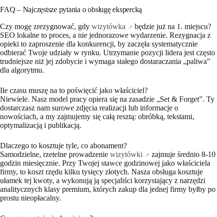
FAQ – Najczęstsze pytania o obsługę ekspercką
Czy mogę zrezygnować, gdy
wizytówka
będzie już na 1. miejscu?
SEO lokalne to proces, a nie jednorazowe wydarzenie. Rezygnacja z
opieki to zaproszenie dla konkurencji, by zaczęła systematycznie
odbierać Twoje udziały w rynku. Utrzymanie pozycji lidera jest często
trudniejsze niż jej zdobycie i wymaga stałego dostaraczania „paliwa”
dla algorytmu.
Ile czasu muszę na to poświęcić jako właściciel?
Niewiele. Nasz model pracy opiera się na zasadzie „Set & Forget”. Ty
dostarczasz nam surowe zdjęcia realizacji lub informacje o
nowościach, a my zajmujemy się całą resztą: obróbką, tekstami,
optymalizacją i publikacją.
Dlaczego to kosztuje tyle, co abonament?
Samodzielne, rzetelne prowadzenie
wizytówki
zajmuje średnio 8-10
godzin miesięcznie. Przy Twojej stawce godzinowej jako właściciela
firmy, to koszt rzędu kilku tysięcy złotych. Nasza obsługa kosztuje
ułamek tej kwoty, a wykonują ją specjaliści korzystający z narzędzi
analitycznych klasy premium, których zakup dla jednej firmy byłby po
prostu nieopłacalny.