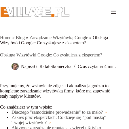
Przejdź
do
treści
Home
»
Blog
»
Zarządzanie Wizytówką Google
»
Obsługa
Wizytówki Google: Co zyskujesz z ekspertem?
Obsługa Wizytówki Google: Co zyskujesz z ekspertem?
Napisał /
Rafał Skonieczka
Czas czytania
4 min.
Przyjmujemy, że wstawienie zdjęcia i aktualizacja godzin to
kompletne zarządzanie wizytówką firmy, które ma zapewnić
stały napływ klientów.
Co znajdziesz w tym wpisie:
Dlaczego "samodzielne prowadzenie" to za mało?
Zakres prac eksperckich: Co dzieje się "pod maską"
Twojej wizytówki?
Aktywne zarządzanie reputacją - więcej niż tylko