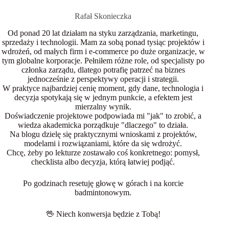
Rafał Skonieczka
Od ponad 20 lat działam na styku zarządzania, marketingu,
sprzedaży i technologii. Mam za sobą ponad tysiąc projektów i
wdrożeń, od małych firm i e-commerce po duże organizacje, w
tym globalne korporacje. Pełniłem różne role, od specjalisty po
członka zarządu, dlatego potrafię patrzeć na biznes
jednocześnie z perspektywy operacji i strategii.
W praktyce najbardziej cenię moment, gdy dane, technologia i
decyzja spotykają się w jednym punkcie, a efektem jest
mierzalny wynik.
Doświadczenie projektowe podpowiada mi "jak" to zrobić, a
wiedza akademicka porządkuje "dlaczego" to działa.
Na blogu dzielę się praktycznymi wnioskami z projektów,
modelami i rozwiązaniami, które da się wdrożyć.
Chcę, żeby po lekturze zostawało coś konkretnego: pomysł,
checklista albo decyzja, którą łatwiej podjąć.
Po godzinach resetuję głowę w górach i na korcie
badmintonowym.
🖖 Niech konwersja będzie z Tobą!