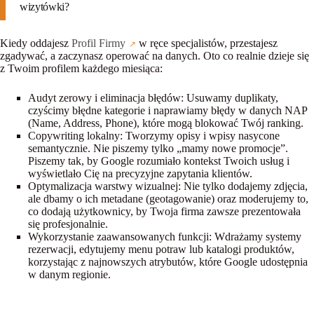
wizytówki?
Kiedy oddajesz
Profil Firmy
w ręce specjalistów, przestajesz
zgadywać, a zaczynasz operować na danych. Oto co realnie dzieje się
z Twoim profilem każdego miesiąca:
Audyt zerowy i eliminacja błędów:
Usuwamy duplikaty,
czyścimy błędne kategorie i naprawiamy błędy w danych NAP
(Name, Address, Phone), które mogą blokować Twój ranking.
Copywriting lokalny:
Tworzymy opisy i wpisy nasycone
semantycznie. Nie piszemy tylko „mamy nowe promocje”.
Piszemy tak, by Google rozumiało kontekst Twoich usług i
wyświetlało Cię na precyzyjne zapytania klientów.
Optymalizacja warstwy wizualnej:
Nie tylko dodajemy zdjęcia,
ale dbamy o ich metadane (geotagowanie) oraz moderujemy to,
co dodają użytkownicy, by Twoja firma zawsze prezentowała
się profesjonalnie.
Wykorzystanie zaawansowanych funkcji:
Wdrażamy systemy
rezerwacji, edytujemy menu potraw lub katalogi produktów,
korzystając z najnowszych atrybutów, które Google udostępnia
w danym regionie.