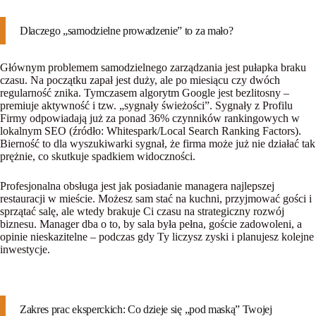
Dlaczego „samodzielne prowadzenie” to za mało?
Głównym problemem samodzielnego zarządzania jest
pułapka braku
czasu
. Na początku zapał jest duży, ale po miesiącu czy dwóch
regularność znika. Tymczasem algorytm Google jest bezlitosny –
premiuje aktywność i tzw. „sygnały świeżości”. Sygnały z Profilu
Firmy odpowiadają już za ponad 36% czynników rankingowych w
lokalnym SEO (źródło: Whitespark/Local Search Ranking Factors).
Bierność to dla wyszukiwarki sygnał, że firma może już nie działać tak
prężnie, co skutkuje spadkiem widoczności.
Profesjonalna obsługa jest jak posiadanie managera najlepszej
restauracji w mieście. Możesz sam stać na kuchni, przyjmować gości i
sprzątać salę, ale wtedy brakuje Ci czasu na strategiczny rozwój
biznesu. Manager dba o to, by sala była pełna, goście zadowoleni, a
opinie nieskazitelne – podczas gdy Ty liczysz zyski i planujesz kolejne
inwestycje.
Zakres prac eksperckich: Co dzieje się „pod maską” Twojej