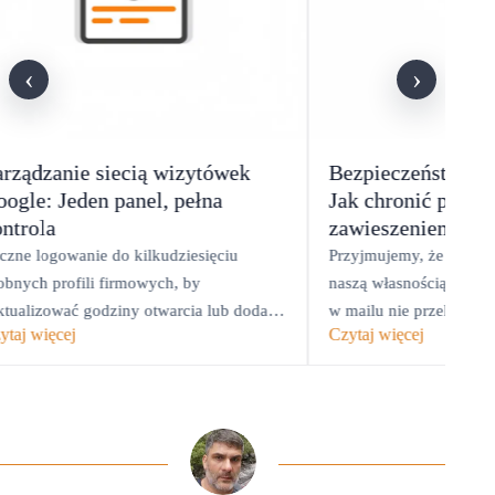
‹
›
arządzanie siecią wizytówek
Bezpieczeństwo w
ogle: Jeden panel, pełna
Jak chronić profil
ntrola
zawieszeniem?
czne logowanie do kilkudziesięciu
Przyjmujemy, że profil 
obnych profili firmowych, by
naszą własnością, dopók
ktualizować godziny otwarcia lub dodać
w mailu nie przekaże d
ytaj więcej
Czytaj więcej
st, wydaje się prostą pracą operacyjną.
komuś…