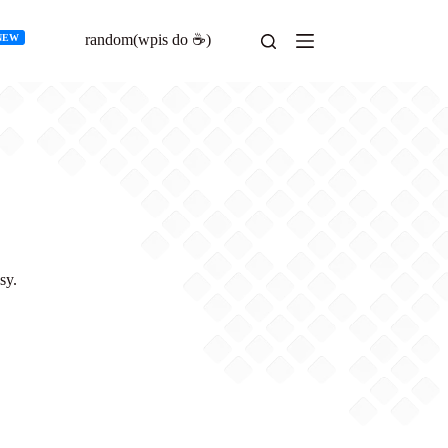
random(wpis do ☕)
NEW
sy.