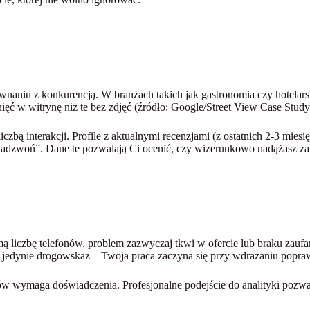
ównaniu z konkurencją. W branżach takich jak gastronomia czy hotelarst
ięć w witrynę niż te bez zdjęć (źródło: Google/Street View Case Study
czbą interakcji. Profile z aktualnymi recenzjami (z ostatnich 2-3 miesię
adzwoń”. Dane te pozwalają Ci ocenić, czy wizerunkowo nadążasz za r
omą liczbę telefonów, problem zazwyczaj tkwi w ofercie lub braku zau
wią jedynie drogowskaz – Twoja praca zaczyna się przy wdrażaniu pop
w wymaga doświadczenia. Profesjonalne podejście do analityki pozwa