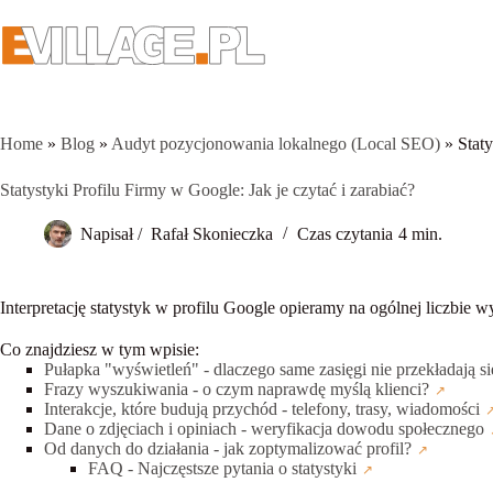
Przejdź
do
treści
Home
»
Blog
»
Audyt pozycjonowania lokalnego (Local SEO)
»
Staty
Statystyki Profilu Firmy w Google: Jak je czytać i zarabiać?
Napisał /
Rafał Skonieczka
Czas czytania
4 min.
Interpretację statystyk w profilu Google opieramy na ogólnej liczbie w
Co znajdziesz w tym wpisie:
Pułapka "wyświetleń" - dlaczego same zasięgi nie przekładają s
Frazy wyszukiwania - o czym naprawdę myślą klienci?
Interakcje, które budują przychód - telefony, trasy, wiadomości
Dane o zdjęciach i opiniach - weryfikacja dowodu społecznego
Od danych do działania - jak zoptymalizować profil?
FAQ - Najczęstsze pytania o statystyki