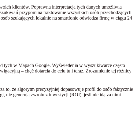
Twoich klientów. Poprawna interpretacja tych danych umożliwia
 wyszukiwań przypomina traktowanie wszystkich osób przechodzących
osób szukających lokalnie na smartfonie odwiedza firmę w ciągu 24
) od tych w Mapach Google. Wyświetlenia w wyszukiwarce często
gacyjną – chęć dotarcia do celu tu i teraz. Zrozumienie tej różnicy
cza to, że algorytm precyzyjniej dopasowuje profil do osób faktycznie
ęgi, nie generują zwrotu z inwestycji (ROI), jeśli nie idą za nimi