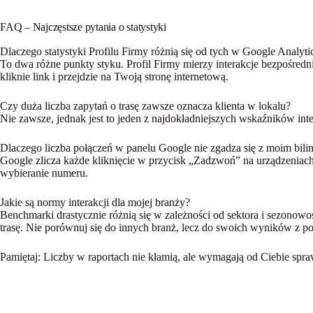
FAQ – Najczęstsze pytania o statystyki
Dlaczego statystyki Profilu Firmy różnią się od tych w Google Analyti
To dwa różne punkty styku. Profil Firmy mierzy interakcje bezpośre
kliknie link i przejdzie na Twoją stronę internetową.
Czy duża liczba zapytań o trasę zawsze oznacza klienta w lokalu?
Nie zawsze, jednak jest to jeden z najdokładniejszych wskaźników inte
Dlaczego liczba połączeń w panelu Google nie zgadza się z moim bili
Google zlicza każde kliknięcie w przycisk „Zadzwoń” na urządzeniach
wybieranie numeru.
Jakie są normy interakcji dla mojej branży?
Benchmarki drastycznie różnią się w zależności od sektora i sezonowo
trasę. Nie porównuj się do innych branż, lecz do swoich wyników z p
Pamiętaj:
Liczby w raportach nie kłamią, ale wymagają od Ciebie spr