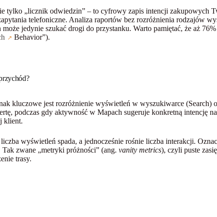
ie tylko „licznik odwiedzin” – to cyfrowy zapis intencji zakupowych 
 zapytania telefoniczne. Analiza raportów bez rozróżnienia rodzajów
oże jedynie szukać drogi do przystanku. Warto pamiętać, że aż 76% 
ch
Behavior”).
 przychód?
jednak kluczowe jest rozróżnienie wyświetleń w wyszukiwarce (Search
ertę, podczas gdy aktywność w Mapach sugeruje konkretną intencję nawi
 klient.
liczba wyświetleń spada, a jednocześnie rośnie liczba interakcji. Ozna
 Tak zwane „metryki próżności” (ang.
vanity metrics
), czyli puste zasi
enie trasy.