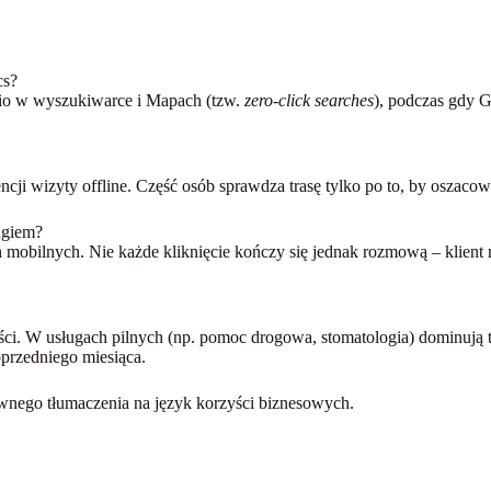
cs?
dnio w wyszukiwarce i Mapach (tzw.
zero-click searches
), podczas gdy G
ncji wizyty offline. Część osób sprawdza trasę tylko po to, by oszacow
ngiem?
 mobilnych. Nie każde kliknięcie kończy się jednak rozmową – klient 
ści. W usługach pilnych (np. pomoc drogowa, stomatologia) dominują t
oprzedniego miesiąca.
awnego tłumaczenia na język korzyści biznesowych.