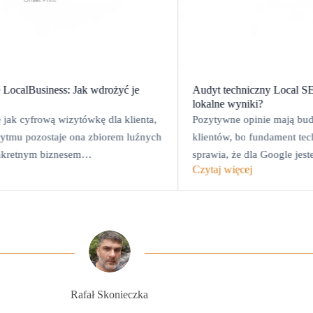
e LocalBusiness: Jak wdrożyć je
Audyt techniczny Local S
lokalne wyniki?
 jak cyfrową wizytówkę dla klienta,
Pozytywne opinie mają bud
orytmu pozostaje ona zbiorem luźnych
klientów, bo fundament tec
onkretnym biznesem…
sprawia, że dla Google jes
Czytaj więcej
niewiarygodni.
Rafał Skonieczka