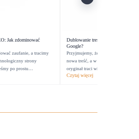
EO: Jak zdominować
Dublowanie treści w usługach: Jak u
Google?
ować zaufanie, a tracimy
Przyjmujemy, że podstrona "usługa w
hnologiczny strony
nowa treść, a w rzeczywistości spraw
teśmy po prostu
oryginał traci widoczność w…
Czytaj więcej