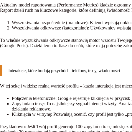
Aktualny model raportowania (Performance Metrics) kładzie ogromny n
Raport dzieli ruch na kluczowe kategorie, które definiują świadomość
Wyszukiwania bezpośrednie (brandowe):
Klienci wpisują dokła
Wyszukiwania odkrywcze (kategorialne):
Użytkownicy wpisują 
To właśnie
wyszukiwania odkrywcze
stanowią motor wzrostu Twojego 
(Google Posts). Dzięki temu trafiasz do osób, które mają potrzebę zaku
Interakcje, które budują przychód – telefony, trasy, wiadomości
W tej sekcji widzisz realną wartość profilu – każda interakcja jest mi
Połączenia telefoniczne:
Google rejestruje kliknięcia w przycisk „
Zapytania o trasę:
To najsilniejszy sygnał intencji wizyty. Anal
działania reklamowe.
Kliknięcia w witrynę:
Pozwalają ocenić, czy profil jest tylko „p
Przykładowo:
Jeśli Twój profil generuje 100 zapytań o trasę miesięcz
założeniu 70-procentowej konwersji z trasy na wizytę, mówimy o kwoc