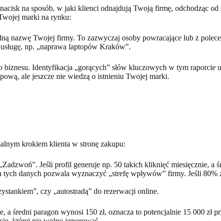
acisk na sposób, w jaki klienci odnajdują Twoją firmę, odchodząc od 
 Twojej marki na rynku:
dną nazwę Twojej firmy. To zazwyczaj osoby powracające lub z polece
usługę, np. „naprawa laptopów Kraków”.
biznesu. Identyfikacja „gorących” słów kluczowych w tym raporcie um
pową, ale jeszcze nie wiedzą o istnieniu Twojej marki.
erzalnym krokiem klienta w stronę zakupu:
Zadzwoń”. Jeśli profil generuje np. 50 takich kliknięć miesięcznie, a śr
iza tych danych pozwala wyznaczyć „strefę wpływów” firmy. Jeśli 80% z
rzystankiem”, czy „autostradą” do rezerwacji online.
nie, a średni paragon wynosi 150 zł, oznacza to potencjalnie 15 000 zł
ie, której nie wolno ignorować.