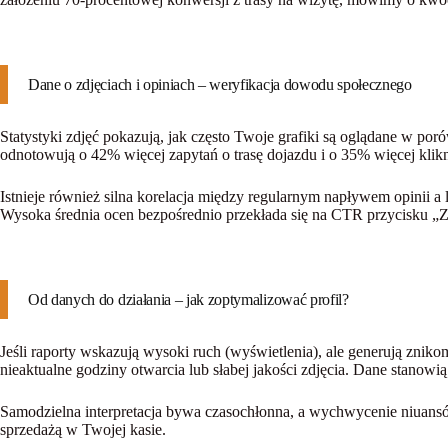
Dane o zdjęciach i opiniach – weryfikacja dowodu społecznego
Statystyki zdjęć pokazują, jak często Twoje grafiki są oglądane w por
odnotowują o 42% więcej zapytań o trasę dojazdu i o 35% więcej klikn
Istnieje również silna korelacja między regularnym napływem opinii a li
Wysoka średnia ocen bezpośrednio przekłada się na CTR przycisku „Z
Od danych do działania – jak zoptymalizować profil?
Jeśli raporty wskazują wysoki ruch (wyświetlenia), ale generują znik
nieaktualne godziny otwarcia lub słabej jakości zdjęcia. Dane stano
Samodzielna interpretacja bywa czasochłonna, a wychwycenie niuansó
sprzedażą w Twojej kasie.