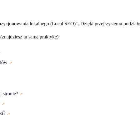
ozycjonowania lokalnego (Local SEO)"
. Dzięki przejrzystemu podziało
 (znajdziesz tu samą praktykę):
adów
 stronie?
?
ki?