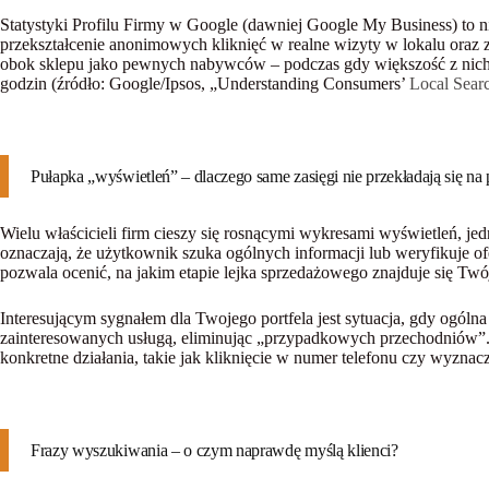
Statystyki Profilu Firmy w Google (dawniej Google My Business) to n
przekształcenie anonimowych kliknięć w realne wizyty w lokalu oraz
obok sklepu jako pewnych nabywców – podczas gdy większość z nich m
godzin (źródło: Google/Ipsos, „Understanding Consumers’
Local Sear
Pułapka „wyświetleń” – dlaczego same zasięgi nie przekładają się na
Wielu właścicieli firm cieszy się rosnącymi wykresami wyświetleń, 
oznaczają, że użytkownik szuka ogólnych informacji lub weryfikuje of
pozwala ocenić, na jakim etapie lejka sprzedażowego znajduje się Twój
Interesującym sygnałem dla Twojego portfela jest sytuacja, gdy ogólna 
zainteresowanych usługą, eliminując „przypadkowych przechodniów”.
konkretne działania, takie jak kliknięcie w numer telefonu czy wyznacz
Frazy wyszukiwania – o czym naprawdę myślą klienci?