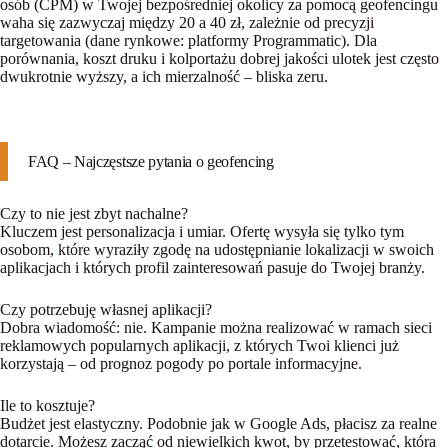
osób (CPM) w Twojej bezpośredniej okolicy za pomocą geofencingu
waha się zazwyczaj między 20 a 40 zł, zależnie od precyzji
targetowania (dane rynkowe: platformy Programmatic). Dla
porównania, koszt druku i kolportażu dobrej jakości ulotek jest często
dwukrotnie wyższy, a ich mierzalność – bliska zeru.
FAQ – Najczęstsze pytania o geofencing
Czy to nie jest zbyt nachalne?
Kluczem jest personalizacja i umiar. Ofertę wysyła się tylko tym
osobom, które wyraziły zgodę na udostępnianie lokalizacji w swoich
aplikacjach i których profil zainteresowań pasuje do Twojej branży.
Czy potrzebuję własnej aplikacji?
Dobra wiadomość: nie. Kampanie można realizować w ramach sieci
reklamowych popularnych aplikacji, z których Twoi klienci już
korzystają – od prognoz pogody po portale informacyjne.
Ile to kosztuje?
Budżet jest elastyczny. Podobnie jak w Google Ads, płacisz za realne
dotarcie. Możesz zacząć od niewielkich kwot, by przetestować, która