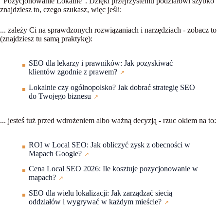
"Pozycjonowanie Lokalne"
. Dzięki przejrzystemu podziałowi szybko
znajdziesz to, czego szukasz, więc jeśli:
...
zależy Ci na sprawdzonych rozwiązaniach i narzędziach
- zobacz to
(znajdziesz tu samą praktykę):
SEO dla lekarzy i prawników: Jak pozyskiwać
klientów zgodnie z prawem?
Lokalnie czy ogólnopolsko? Jak dobrać strategię SEO
do Twojego biznesu
... jesteś
tuż przed wdrożeniem albo ważną decyzją
- rzuc okiem na to:
ROI w Local SEO: Jak obliczyć zysk z obecności w
Mapach Google?
Cena Local SEO 2026: Ile kosztuje pozycjonowanie w
mapach?
SEO dla wielu lokalizacji: Jak zarządzać siecią
oddziałów i wygrywać w każdym mieście?