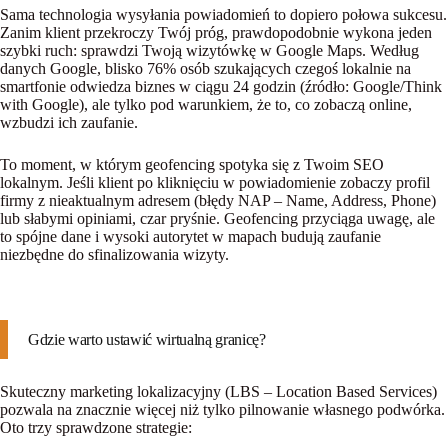
Sama technologia wysyłania powiadomień to dopiero połowa sukcesu.
Zanim klient przekroczy Twój próg, prawdopodobnie wykona jeden
szybki ruch: sprawdzi Twoją wizytówkę w
Google Maps
. Według
danych Google, blisko 76% osób szukających czegoś lokalnie na
smartfonie odwiedza biznes w ciągu 24 godzin (źródło: Google/Think
with Google), ale tylko pod warunkiem, że to, co zobaczą online,
wzbudzi ich zaufanie.
To moment, w którym geofencing spotyka się z Twoim
SEO
lokalnym
. Jeśli klient po kliknięciu w powiadomienie zobaczy profil
firmy z nieaktualnym adresem (błędy NAP – Name, Address, Phone)
lub słabymi opiniami, czar pryśnie. Geofencing przyciąga uwagę, ale
to spójne dane i wysoki autorytet w mapach budują zaufanie
niezbędne do sfinalizowania wizyty.
Gdzie warto ustawić wirtualną granicę?
Skuteczny marketing lokalizacyjny (LBS – Location Based Services)
pozwala na znacznie więcej niż tylko pilnowanie własnego podwórka.
Oto trzy sprawdzone strategie: