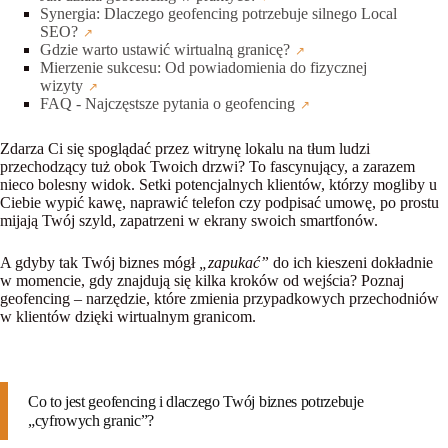
Synergia: Dlaczego geofencing potrzebuje silnego Local
SEO?
Gdzie warto ustawić wirtualną granicę?
Mierzenie sukcesu: Od powiadomienia do fizycznej
wizyty
FAQ - Najczęstsze pytania o geofencing
Zdarza Ci się spoglądać przez witrynę lokalu na tłum ludzi
przechodzący tuż obok Twoich drzwi? To fascynujący, a zarazem
nieco bolesny widok. Setki potencjalnych klientów, którzy mogliby u
Ciebie wypić kawę, naprawić telefon czy podpisać umowę, po prostu
mijają Twój szyld, zapatrzeni w ekrany swoich smartfonów.
A gdyby tak Twój biznes mógł
„zapukać”
do ich kieszeni dokładnie
w momencie, gdy znajdują się kilka kroków od wejścia? Poznaj
geofencing
– narzędzie, które zmienia przypadkowych przechodniów
w klientów dzięki wirtualnym granicom.
Co to jest geofencing i dlaczego Twój biznes potrzebuje
„cyfrowych granic”?