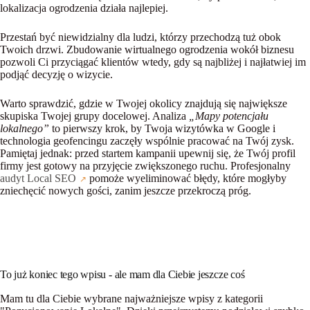
lokalizacja ogrodzenia działa najlepiej.
Przestań być niewidzialny dla ludzi, którzy przechodzą tuż obok
Twoich drzwi. Zbudowanie wirtualnego ogrodzenia wokół biznesu
pozwoli Ci przyciągać klientów wtedy, gdy są najbliżej i najłatwiej im
podjąć decyzję o wizycie.
Warto sprawdzić, gdzie w Twojej okolicy znajdują się największe
skupiska Twojej grupy docelowej. Analiza
„Mapy potencjału
lokalnego”
to pierwszy krok, by Twoja wizytówka w Google i
technologia geofencingu zaczęły wspólnie pracować na Twój zysk.
Pamiętaj jednak: przed startem kampanii upewnij się, że Twój profil
firmy jest gotowy na przyjęcie zwiększonego ruchu. Profesjonalny
audyt Local SEO
pomoże wyeliminować błędy, które mogłyby
zniechęcić nowych gości, zanim jeszcze przekroczą próg.
To już koniec tego wpisu - ale mam dla Ciebie jeszcze coś
Mam tu dla Ciebie wybrane najważniejsze wpisy z kategorii