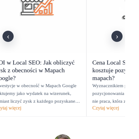
‹
›
OI w Local SEO: Jak obliczyć
Cena Local SEO 20
ysk z obecności w Mapach
kosztuje pozycjo
oogle?
mapach?
westycje w obecność w Mapach Google
Wyznacznikiem przy w
aktujemy jako wydatek na wizerunek,
pozycjonowania w mapac
miast liczyć zysk z każdego pozyskanego
nie praca, która za nią s
ytaj więcej
Czytaj więcej
ienta.
wybrać…