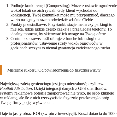
Podboje konkurencji (Conquesting):
Możesz ustawić ogrodzenie
wokół lokali swoich rywali. Gdy klient wychodzi od
konkurencji, Twój komunikat może mu przypomnieć, dlaczego
warto następnym razem odwiedzić właśnie Ciebie.
Punkty przesiadkowe:
Przystanki, stacje metra czy parkingi to
miejsca, gdzie ludzie często czekają i przeglądają telefony. To
idealny moment, by skierować ich uwagę na Twoją ofertę.
Centra biznesowe:
Jeśli oferujesz lunche lub usługi dla
profesjonalistów, ustawienie strefy wokół biurowców w
godzinach szczytu to niemal gwarancja zwiększonego ruchu.
Mierzenie sukcesu: Od powiadomienia do fizycznej wizyty
Największą zaletą geofencingu jest jego mierzalność, czyli tzw.
Footfall Attribution
. Dzięki integracji danych z GPS smartfonów,
systemy reklamowe potrafią zaraportować nie tylko, ile osób kliknęło
w reklamę, ale ile z nich rzeczywiście fizycznie przekroczyło próg
Twojej firmy po jej wyświetleniu.
Daje to jasny obraz ROI (zwrotu z inwestycji). Koszt dotarcia do 1000