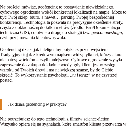
Najprościej mówiąc,
geofencing
to postawienie niewidzialnego,
cyfrowego ogrodzenia wokół konkretnej lokalizacji na mapie. Może to
być Twój sklep, biuro, a nawet… parking Twojej bezpośredniej
konkurencji. Technologia ta pozwala na precyzyjne określenie strefy,
często z dokładnością do kilku metrów (źródło: Esri/Dokumentacja
techniczna GIS), co otwiera drogę do strategii tzw.
geoconquestingu
,
czyli przejmowania klientów rywala.
Geofencing działa jak
inteligentny potykacz
przed wejściem.
Tradycyjny stojak z kredowym napisem widzą tylko ci, którzy akurat
nie patrzą w telefon – czyli mniejszość. Cyfrowe ogrodzenie wysyła
zaproszenie do zakupu dokładnie wtedy, gdy klient jest w zasięgu
wzroku od Twoich drzwi i ma największą szansę, by do Ciebie
skręcić. To wykorzystanie psychologii
„tu i teraz”
w najczystszej
postaci.
Jak działa geofencing w praktyce?
Nie potrzebujesz do tego technologii z filmów science-fiction.
Wszystko opiera się na sygnałach, które smartfon klienta przetwarza w