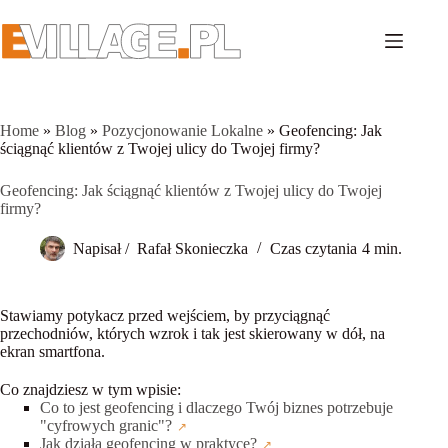
Przejdź
do
treści
Home
»
Blog
»
Pozycjonowanie Lokalne
»
Geofencing: Jak
ściągnąć klientów z Twojej ulicy do Twojej firmy?
Geofencing: Jak ściągnąć klientów z Twojej ulicy do Twojej
firmy?
Napisał /
Rafał Skonieczka
Czas czytania
4 min.
Stawiamy potykacz przed wejściem, by przyciągnąć
przechodniów, których wzrok i tak jest skierowany w dół, na
ekran smartfona.
Co znajdziesz w tym wpisie:
Co to jest geofencing i dlaczego Twój biznes potrzebuje
"cyfrowych granic"?
Jak działa geofencing w praktyce?