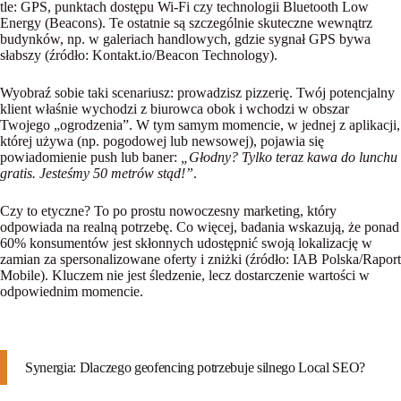
tle: GPS, punktach dostępu Wi-Fi czy technologii
Bluetooth Low
Energy (Beacons)
. Te ostatnie są szczególnie skuteczne wewnątrz
budynków, np. w galeriach handlowych, gdzie sygnał GPS bywa
słabszy (źródło: Kontakt.io/Beacon Technology).
Wyobraź sobie taki scenariusz: prowadzisz pizzerię. Twój potencjalny
klient właśnie wychodzi z biurowca obok i wchodzi w obszar
Twojego „ogrodzenia”. W tym samym momencie, w jednej z aplikacji,
której używa (np. pogodowej lub newsowej), pojawia się
powiadomienie push lub baner:
„Głodny? Tylko teraz kawa do lunchu
gratis. Jesteśmy 50 metrów stąd!”
.
Czy to etyczne? To po prostu nowoczesny marketing, który
odpowiada na realną potrzebę. Co więcej, badania wskazują, że ponad
60% konsumentów jest skłonnych udostępnić swoją lokalizację w
zamian za spersonalizowane oferty i zniżki (źródło: IAB Polska/Raport
Mobile). Kluczem nie jest śledzenie, lecz dostarczenie wartości w
odpowiednim momencie.
Synergia: Dlaczego geofencing potrzebuje silnego Local SEO?